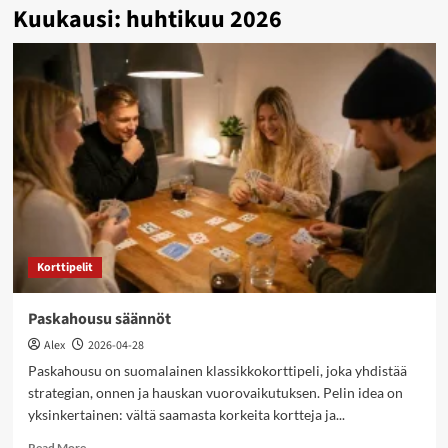
Kuukausi:
huhtikuu 2026
Korttipelit
Paskahousu säännöt
Alex
2026-04-28
Paskahousu on suomalainen klassikkokorttipeli, joka yhdistää
strategian, onnen ja hauskan vuorovaikutuksen. Pelin idea on
yksinkertainen: vältä saamasta korkeita kortteja ja...
Read
Read More