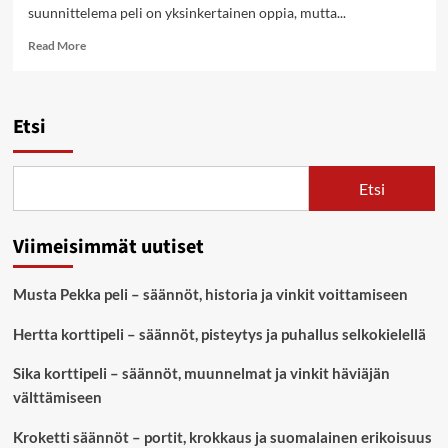
suunnittelema peli on yksinkertainen oppia, mutta...
Read
Read More
more
about
Afrikan
tähti
Etsi
säännöt
Etsi
Viimeisimmät uutiset
Musta Pekka peli – säännöt, historia ja vinkit voittamiseen
Hertta korttipeli – säännöt, pisteytys ja puhallus selkokielellä
Sika korttipeli – säännöt, muunnelmat ja vinkit häviäjän
välttämiseen
Kroketti säännöt – portit, krokkaus ja suomalainen erikoisuus