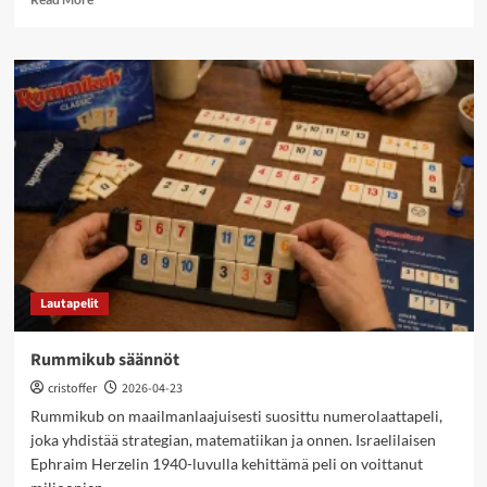
more
about
Paskahousu
säännöt
Lautapelit
Rummikub säännöt
cristoffer
2026-04-23
Rummikub on maailmanlaajuisesti suosittu numerolaattapeli,
joka yhdistää strategian, matematiikan ja onnen. Israelilaisen
Ephraim Herzelin 1940-luvulla kehittämä peli on voittanut