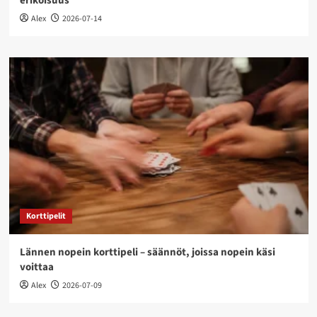
erikoisuus
Alex
2026-07-14
Korttipelit
Lännen nopein korttipeli – säännöt, joissa nopein käsi
voittaa
Alex
2026-07-09