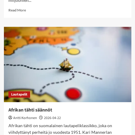
miljoonien...
Read
Read More
more
about
Rummikub
säännöt
Lautapelit
Afrikan tähti säännöt
Antti Korhonen
2026-04-22
Afrikan tähti on suomalainen lautapeliklassikko, joka on
viihdyttänyt perheitä jo vuodesta 1951. Kari Mannerlan