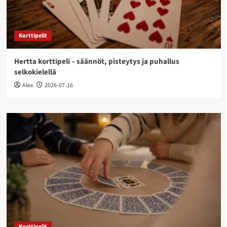
Korttipelit
Hertta korttipeli – säännöt, pisteytys ja puhallus
selkokielellä
Alex
2026-07-16
Korttipelit