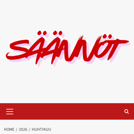
Skip
to
content
Primary
Menu
HOME
2026
HUHTIKUU