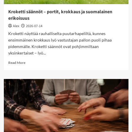
Kroketti säännöt – portit, krokkaus ja suomalainen
erikoisuus
Alex
2026-07-14
Kroketti näyttää rauhalliselta puutarhapeliltä, kunnes
ensimmäinen krokkaus lyö vastustajan pallon puoli pihaa
pidemmälle. Kroketti säännöt ovat pohjimmiltaan
yksinkertaiset – lyö...
Read
Read More
more
about
Kroketti
säännöt
–
portit,
krokkaus
ja
suomalainen
erikoisuus