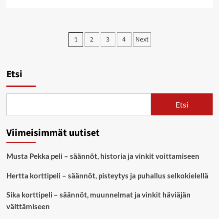
more
about
Yatzy
säännöt
Artikkelien
2
3
4
Next
1
–
sivutus
täydellinen
opas
noppapelin
Etsi
pelaamiseen
Etsi
Viimeisimmät uutiset
Musta Pekka peli – säännöt, historia ja vinkit voittamiseen
Hertta korttipeli – säännöt, pisteytys ja puhallus selkokielellä
Sika korttipeli – säännöt, muunnelmat ja vinkit häviäjän
välttämiseen