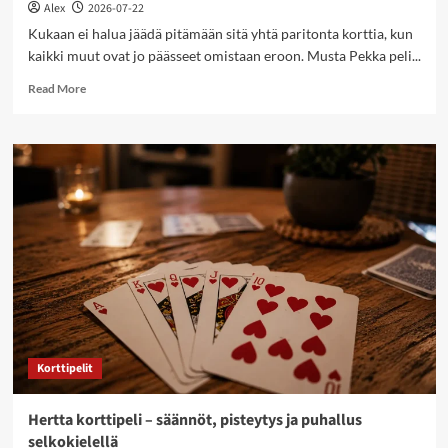
Alex
2026-07-22
Kukaan ei halua jäädä pitämään sitä yhtä paritonta korttia, kun
kaikki muut ovat jo päässeet omistaan eroon. Musta Pekka peli...
Read
Read More
more
about
Musta
Pekka
peli
–
säännöt,
historia
ja
vinkit
voittamiseen
Korttipelit
Hertta korttipeli – säännöt, pisteytys ja puhallus
selkokielellä