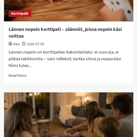
Korttipelit
Lännen nopein korttipeli – säännöt, joissa nopein käsi
voittaa
Alex
2026-07-09
Lännen nopein on korttipelien kaksintaistelu: ei vuoroja, ei
pitkää taktikointia – vain refleksit, tarkka silmä ja nopea käsi.
Nimi tulee...
Read
Read More
more
about
Lännen
nopein
korttipeli
–
säännöt,
joissa
nopein
käsi