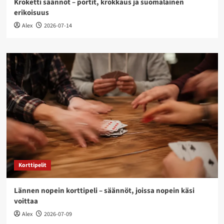
Kroketti säännöt – portit, krokkaus ja suomalainen
erikoisuus
Alex
2026-07-14
Korttipelit
Lännen nopein korttipeli – säännöt, joissa nopein käsi
voittaa
Alex
2026-07-09