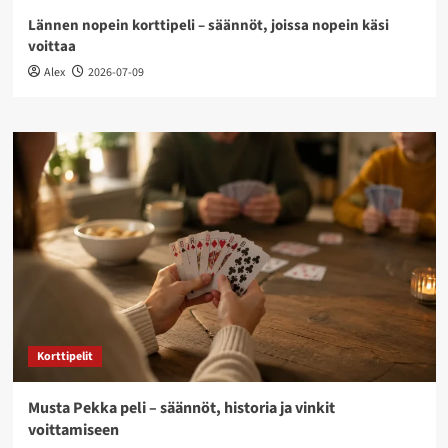
Lännen nopein korttipeli – säännöt, joissa nopein käsi
voittaa
Alex
2026-07-09
Korttipelit
Musta Pekka peli – säännöt, historia ja vinkit
voittamiseen