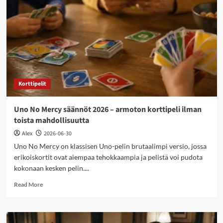
säännöt,
pisteytys
ja
peliohjeet
selkokielellä
Korttipelit
Uno No Mercy säännöt 2026 – armoton korttipeli ilman
toista mahdollisuutta
Alex
2026-06-30
Uno No Mercy on klassisen Uno-pelin brutaalimpi versio, jossa
erikoiskortit ovat aiempaa tehokkaampia ja pelistä voi pudota
kokonaan kesken pelin....
Read
Read More
more
about
Uno
No