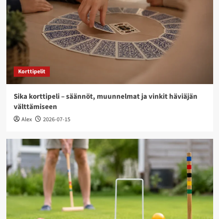
5
Korttipelit
Sika korttipeli – säännöt, muunnelmat ja vinkit häviäjän
välttämiseen
Alex
2026-07-15