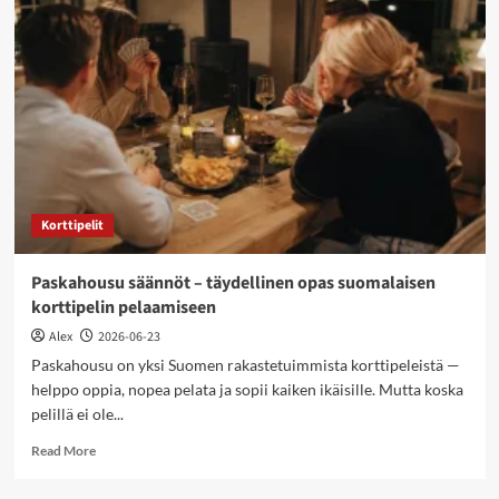
Mercy
säännöt
2026
–
armoton
korttipeli
ilman
toista
mahdollisuutta
Korttipelit
Paskahousu säännöt – täydellinen opas suomalaisen
korttipelin pelaamiseen
Alex
2026-06-23
Paskahousu on yksi Suomen rakastetuimmista korttipeleistä —
helppo oppia, nopea pelata ja sopii kaiken ikäisille. Mutta koska
pelillä ei ole...
Read
Read More
more
about