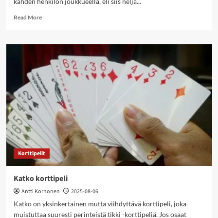
kahden henkilön joukkueella, eli siis neljä...
Read
Read More
more
about
Spikeball
säännöt
Korttipelit
Katko korttipeli
Antti Korhonen
2025-08-06
Katko on yksinkertainen mutta viihdyttävä korttipeli, joka
muistuttaa suuresti perinteistä tikki -korttipeliä. Jos osaat