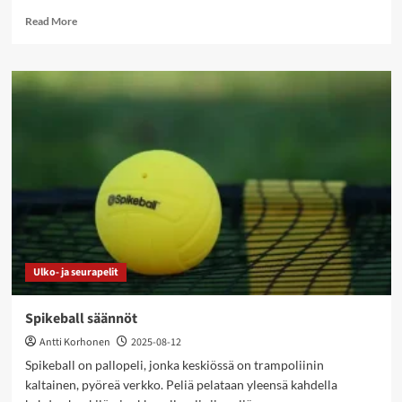
Read
Read More
more
about
Valepaska
Ulko- ja seurapelit
Spikeball säännöt
Antti Korhonen
2025-08-12
Spikeball on pallopeli, jonka keskiössä on trampoliinin
kaltainen, pyöreä verkko. Peliä pelataan yleensä kahdella