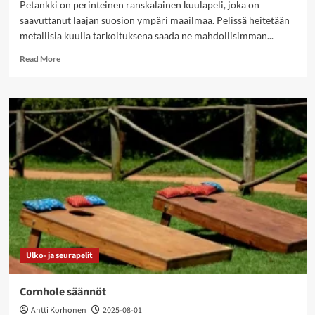
Petankki on perinteinen ranskalainen kuulapeli, joka on
saavuttanut laajan suosion ympäri maailmaa. Pelissä heitetään
metallisia kuulia tarkoituksena saada ne mahdollisimman...
Read
Read More
more
about
Petankki
säännöt
Ulko- ja seurapelit
Cornhole säännöt
Antti Korhonen
2025-08-01