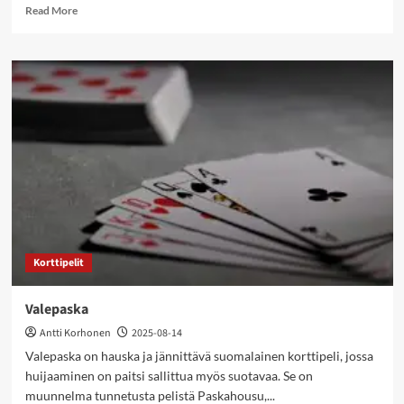
Read
Read More
more
about
Marjapussi
Korttipelit
Valepaska
Antti Korhonen
2025-08-14
Valepaska on hauska ja jännittävä suomalainen korttipeli, jossa
huijaaminen on paitsi sallittua myös suotavaa. Se on
muunnelma tunnetusta pelistä Paskahousu,...